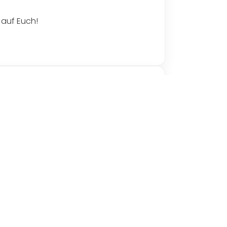
 auf Euch!
Anfang August mit ihren US-Cars an – zum
t Zubehör und Lifestyle-Artikeln, eine
ramm weiter, bis zur großen
r uns.