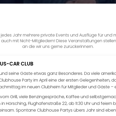
jedes Jahr mehrere private Events und Ausflüge für und mit
so auch mit Nicht-Mitgliedern! Diese Veranstaltungen stell
an die wir uns gerne zurückerinnern.
. US-CAR CLUB
b und seine Gäste etwas ganz Besonderes. Da viele amer
 Clubhouse Party im April eine der ersten Gelegenheiten, d
 Nachmittag im neuen Clubheim für Mitglieder und Gäste –
om Grill, viele Benzingespräche, Kaffee und selbstgemach
n Hörsching, Flughafenstraße 22, ab 11:30 Uhr und feiern 
nsam. Spontane Clubhouse Partys übers Jahr sind ebenfal