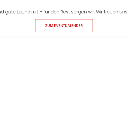
 gute Laune mit – für den Rest sorgen wir. Wir freuen uns
ZUM EVENTKALENDER
 Highlight-Event. Hunderte Fahrer:innen reisen jährlich 
er Atmosphäre. Besucher:innen erwarten eine Händlermeile mi
und kulinarische Highlights.
sik bis 23:00 Uhr. Sonntag geht es mit Frühstück und Prog
r Eintritt ist frei – über eine freiwillige Spende freuen wi
ür Gemeinschaft, Leidenschaft und US-Car-Kultur.
u dürfen!