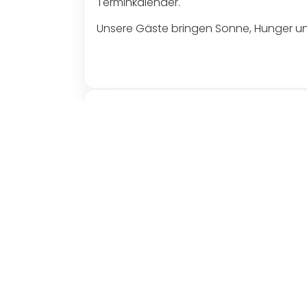
Terminkalender.
Unsere Gäste bringen Sonne, Hunger und
AUSTRIAN 500 US-CAR DAYS
Die AUSTRIAN 500 US-CAR DAYS sind unser
größten Treffen seiner Art mit familiär
Fahrzeugpräsentation, Kinderbetreuung 
Am Samstagabend feiern wir bei Live-Mu
Fahrzeugprämierung durch das Publikum. De
Die AUSTRIAN 500 US-CAR DAYS stehen f
Wir freuen uns, Dich vor Ort begrüßen z